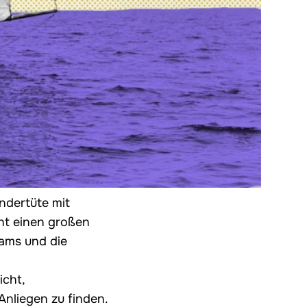
ndertüte mit
ht einen großen
eams und die
icht,
nliegen zu finden.