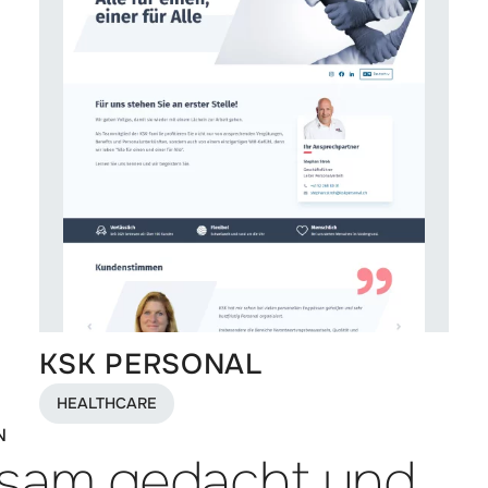
KSK PERSONAL
HEALTHCARE
:
N
sam gedacht und