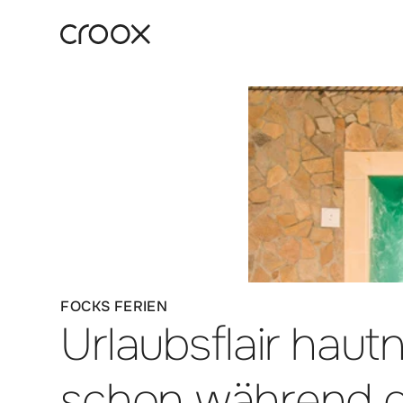
:
FOCKS FERIEN
Urlaubsflair haut
schon während d