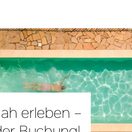
nah erleben –
er Buchung!