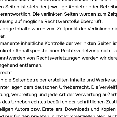
en Seiten ist stets der jeweilige Anbieter oder Betreib
verantwortlich. Die verlinkten Seiten wurden zum Zei
linkung auf mögliche Rechtsverstöße überprüft.
idrige Inhalte waren zum Zeitpunkt der Verlinkung ni
ar.
manente inhaltliche Kontrolle der verlinkten Seiten i
nkrete Anhaltspunkte einer Rechtsverletzung nicht z
anntwerden von Rechtsverletzungen werden wir dera
mgehend entfernen.
recht
h die Seitenbetreiber erstellten Inhalte und Werke au
unterliegen dem deutschen Urheberrecht. Die Vervielfä
tung, Verbreitung und jede Art der Verwertung außerh
 des Urheberrechtes bedürfen der schriftlichen Zus
eiligen Autors bzw. Erstellers. Downloads und Kopien 
nd nur für den privaten, nicht kommerziellen Gebrauc