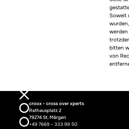
gestatte
Soweit d
wurden,
werden I
trotzde
bitten 
von Rec
entfern
croox - cross over xperts
Rathausplatz 2
79274 St. Märgen
+49 7669 – 333 99 50