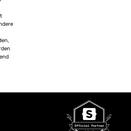
t
ondere
den,
rden
hend