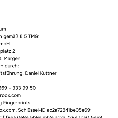
sum
n gemäß § 5 TMG:
GmbH
platz 2
t. Märgen
en durch:
tsführung: Daniel Kuttner
:
7669 – 333 99 50
croox.com
 Fingerprints
ox.com
, Schlüssel-ID ac2a72841be05e69:
0f f9ea 0e8e 5b9e e82e ac2a 7284 1be0 5e69