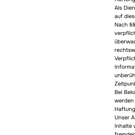
Als Dien
auf die
Nach §§
verpfli
überwac
rechtswi
Verpfli
Informa
unberüh
Zeitpun
Bei Bek
werden 
Haftung
Unser A
Inhalte 
fremden