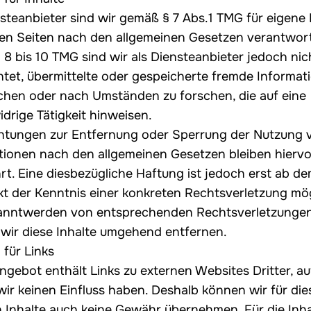
steanbieter sind wir gemäß § 7 Abs.1 TMG für eigene 
sen Seiten nach den allgemeinen Gesetzen verantwort
 8 bis 10 TMG sind wir als Diensteanbieter jedoch nic
chtet, übermittelte oder gespeicherte fremde Informat
hen oder nach Umständen zu forschen, die auf eine
drige Tätigkeit hinweisen.
chtungen zur Entfernung oder Sperrung der Nutzung 
tionen nach den allgemeinen Gesetzen bleiben hierv
rt. Eine diesbezügliche Haftung ist jedoch erst ab d
kt der Kenntnis einer konkreten Rechtsverletzung mög
anntwerden von entsprechenden Rechtsverletzunge
wir diese Inhalte umgehend entfernen.
 für Links
ngebot enthält Links zu externen Websites Dritter, au
wir keinen Einfluss haben. Deshalb können wir für die
 Inhalte auch keine Gewähr übernehmen. Für die Inha