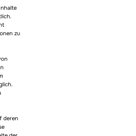
Inhalte
lich.
ht
ionen zu
von
on
em
lich.
n
f deren
se
lte der