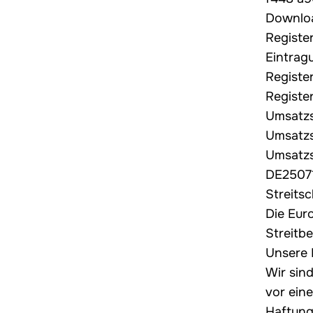
Downlo
Register
Eintrag
Register
Registe
Umsatzs
Umsatzs
Umsatzs
DE2507
Streitsc
Die Euro
Streitbe
Unsere 
Wir sind
vor ein
Haftung 