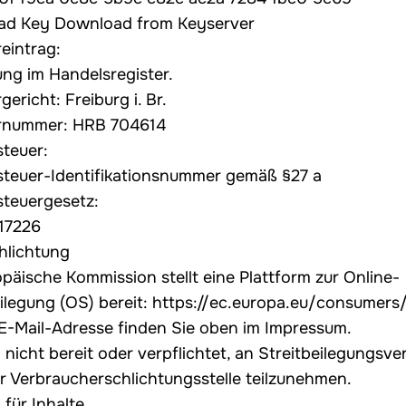
ad Key
Download from Keyserver
eintrag:
ung im Handelsregister.
gericht: Freiburg i. Br.
rnummer: HRB 704614
teuer:
teuer-Identifikationsnummer gemäß §27 a
teuergesetz:
17226
hlichtung
päische Kommission stellt eine Plattform zur Online-
ilegung (OS) bereit:
https://ec.europa.eu/consumers
E-Mail-Adresse finden Sie oben im Impressum.
 nicht bereit oder verpflichtet, an Streitbeilegungsve
er Verbraucherschlichtungsstelle teilzunehmen.
für Inhalte