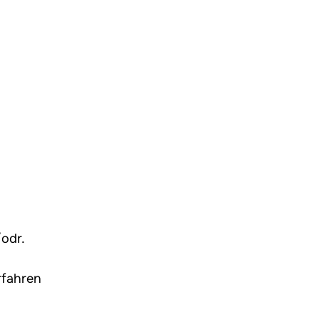
/odr
.
rfahren