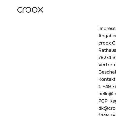
Impres
Angabe
croox 
Rathaus
79274 S
Vertret
Geschäf
Kontakt
t. +49 
hello@
PGP-Key
dk@cro
f448 a9