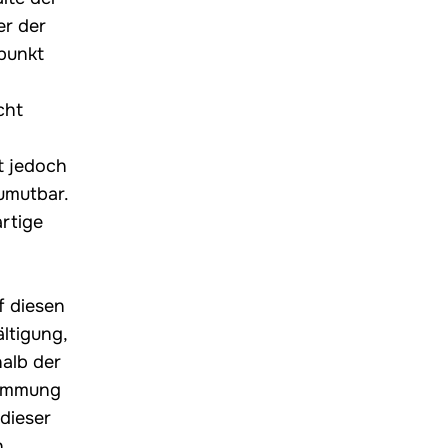
er der
tpunkt
cht
st jedoch
umutbar.
rtige
f diesen
ltigung,
alb der
timmung
dieser
h