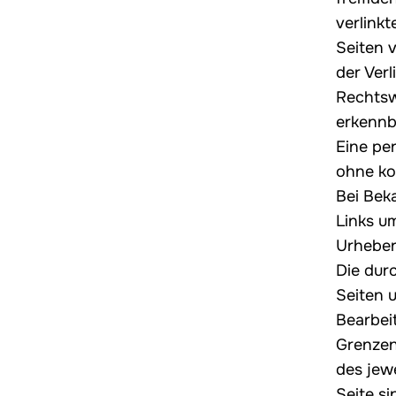
verlinkt
Seiten 
der Ver
Rechtsw
erkennb
Eine per
ohne ko
Bei Bek
Links u
Urheber
Die durc
Seiten 
Bearbei
Grenzen
des jew
Seite si